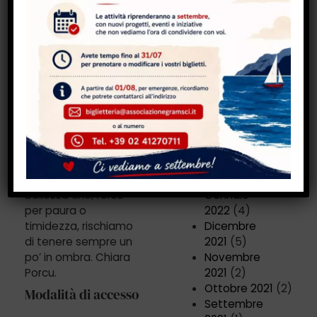
allo stesso tempo
Ottobre
elastiche, pronte ai
2022
(5)
cambiamenti della
Settembre
vita e agli scossoni
2022
(1)
che questi possono
Agosto 2022
(1)
causare.
Luglio 2022
(2)
Parole come:
Giugno 2022
(1)
giustizia, arte,
Maggio 2022
(1)
scrittura,
Aprile 2022
(4)
riconoscimento e
Marzo 2022
(6)
coraggio riusciranno
Febbraio
a tirarci fuori quella
2022
(5)
bellezza che, forse
Gennaio
per paura o
2022
(4)
timidezza, rischiamo
Dicembre
di tenere sempre un
2021
(5)
po’ in ombra. Chiara
Novembre
Porcu.
2021
(2)
Ottobre 2021
(2)
Modalità di accesso
Settembre