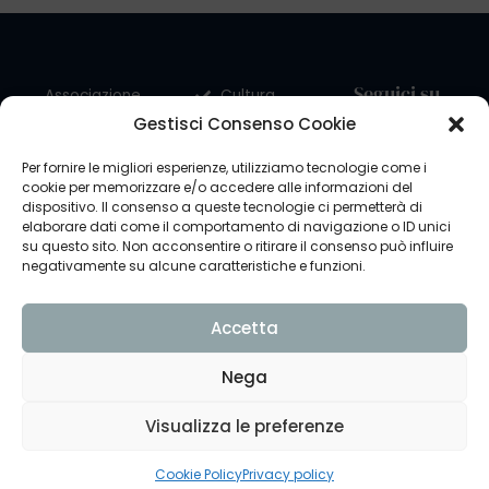
Seguici su
Associazione
Cultura
dei Sardi in
Gestisci Consenso Cookie
Viaggiare
Torino
G.A.S.
“Antonio
Per fornire le migliori esperienze, utilizziamo tecnologie come i
Chi
cookie per memorizzare e/o accedere alle informazioni del
Gramsci”
dispositivo. Il consenso a queste tecnologie ci permetterà di
siamo
Corso
elaborare dati come il comportamento di navigazione o ID unici
Cosa
Umbria 28 B,
su questo sito. Non acconsentire o ritirare il consenso può influire
facciamo
10144 Torino
negativamente su alcune caratteristiche e funzioni.
FAQ
Privacy
Policy
Contatti
Accetta
Cookie
Partner
Policy
Nega
Trasparenza
ex Legge
Visualizza le preferenze
124/2017
Cookie Policy
Privacy policy