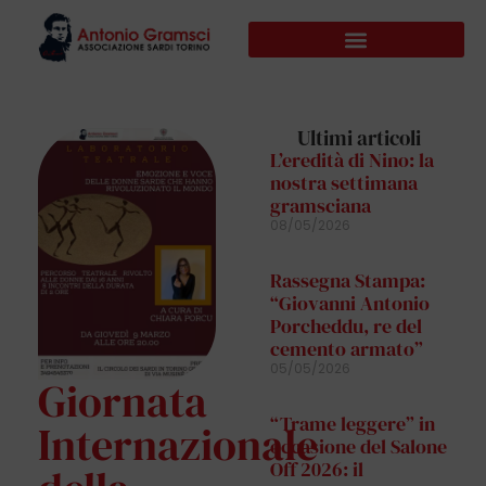
Ultimi articoli
L’eredità di Nino: la
nostra settimana
gramsciana
08/05/2026
Rassegna Stampa:
“Giovanni Antonio
Porcheddu, re del
cemento armato”
05/05/2026
Giornata
“Trame leggere” in
Internazionale
occasione del Salone
Off 2026: il