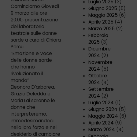
Luglio 2025
(3)
Cominciamo Giovedì
Giugno 2025
(5)
9 marzo alle ore
Maggio 2025
(6)
20.00, presentazione
Aprile 2025
(4)
del laboratorio
Marzo 2025
(2)
teatrale sulle donne
Febbraio
sarde a cura di Chiara
2025
(3)
Porcu.
Dicembre
“Emozione e Voce
2024
(2)
delle donne sarde
Novembre
che hanno
2024
(5)
rivoluzionato il
Ottobre
mondo”
2024
(4)
Eleonora D’arborea,
Settembre
Grazia Deledda e
2024
(2)
Maria Lai saranno le
Luglio 2024
(1)
donne che
Giugno 2024
(5)
interpreteremo,
Maggio 2024
(6)
immedesimandoci
Aprile 2024
(9)
nella loro forza e nel
Marzo 2024
(4)
desiderio di cambiare
Febbraio