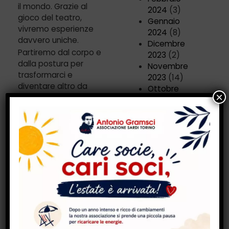
il mondo. Grazie al
2024
(3)
gioco del teatro,
Gennaio
vivremo esperienze
2024
(8)
davvero uniche.
Dicembre
Partiremo dal corpo e
2023
(2)
dalla postura per
Novembre
trasformarci e
2023
(14)
diventare altro da
Ottobre
noi. Useremo la voce
2023
(4)
e l’immaginazione per
Luglio 2023
(2)
evolvere e
Giugno 2023
(3)
permetterci di
Maggio 2023
(3)
provare emozioni
Aprile 2023
(1)
profonde, farci forti e
Marzo 2023
(3)
sicure, tanto da
Gennaio
ancorarci alla terra.
2023
(2)
Dicembre
Quando
2022
(2)
Questa rivoluzione ci
Novembre
renderà solide, ma
2022
(4)