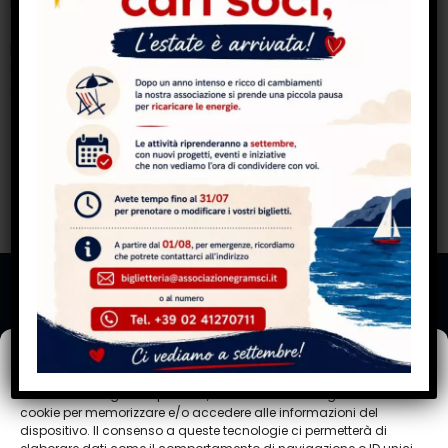
lo stesso cielo, quando una favola è amore e solidarietà
27/11/2020: I sardi a Torino ti portano lo chef in casa con
piatti da kent’annos . Torino Cronaca: 08/12/2020: Le
eccedenze dei mercati per i poveri. «Le richieste
cresciute fino al 70%» . Torino Oggi: 12/01/2020: Al […]
Seguici su
Associazione
Cultura
dei Sardi in
Gestisci Consenso Cookie
Viaggiare
Torino
G.A.S.
“Antonio
Per fornire le migliori esperienze, utilizziamo tecnologie come i
Chi
cookie per memorizzare e/o accedere alle informazioni del
Gramsci”
siamo
dispositivo. Il consenso a queste tecnologie ci permetterà di
Corso