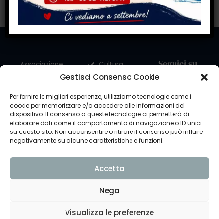
Seguici su
Associazione
Cultura
dei Sardi in
Gestisci Consenso Cookie
Viaggiare
Torino
G.A.S.
“Antonio
Per fornire le migliori esperienze, utilizziamo tecnologie come i
Chi
cookie per memorizzare e/o accedere alle informazioni del
Gramsci”
dispositivo. Il consenso a queste tecnologie ci permetterà di
siamo
Corso
elaborare dati come il comportamento di navigazione o ID unici
Cosa
Umbria 28 B,
su questo sito. Non acconsentire o ritirare il consenso può influire
facciamo
10144 Torino
negativamente su alcune caratteristiche e funzioni.
FAQ
Privacy
Policy
Contatti
Accetta
Cookie
Partner
Policy
Nega
Trasparenza
ex Legge
Visualizza le preferenze