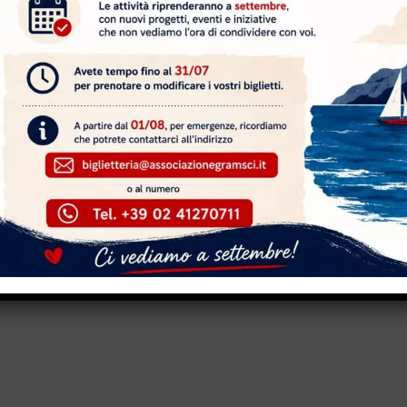
associazione dei Sardi in Torino “Antonio Gramsci”, si è
occorso in collaborazione con Anas Sardegna.
co-teoriche: dal funzionamento del sistema di emergenza
alla gestione di un’emergenza fino alle manovre di
i del quartiere Borgo Campidoglio , volontari e soci del
a sezione dedicata al primo soccorso pediatrico e il
di “Competenze in movimento. Salute, cittadinanza,
ezionato tra i vincitori del bando “Progetti per la
SUCCESSIVO
TORINO CINEMA CENTRALE