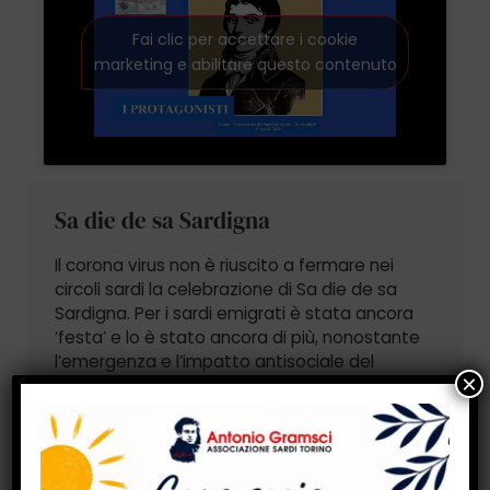
Fai clic per accettare i cookie
marketing e abilitare questo contenuto
Sa die de sa Sardigna
Il corona virus non è riuscito a fermare nei
circoli sardi la celebrazione di Sa die de sa
Sardigna. Per i sardi emigrati è stata ancora
‘festa’ e lo è stato ancora di più, nonostante
l’emergenza e l’impatto antisociale del
corona virus.